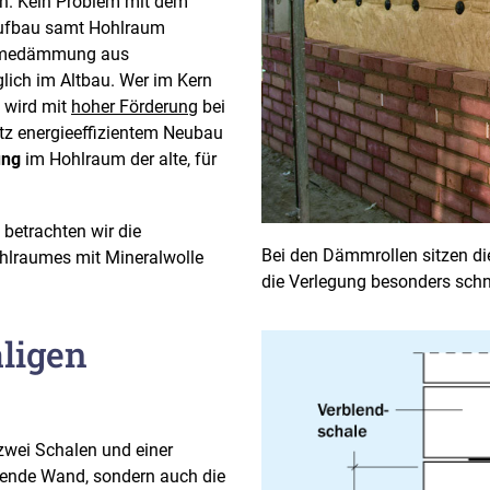
. Kein Problem mit dem
aufbau samt Hohlraum
Wärmedämmung aus
lich im Altbau. Wer im Kern
 wird mit
hoher Förderung
bei
rotz energieeffizientem Neubau
ng
im Hohlraum der alte, für
 betrachten wir die
Bei den Dämmrollen sitzen die
hlraumes mit Mineralwolle
die Verlegung besonders schn
ligen
wei Schalen und einer
ende Wand, sondern auch die