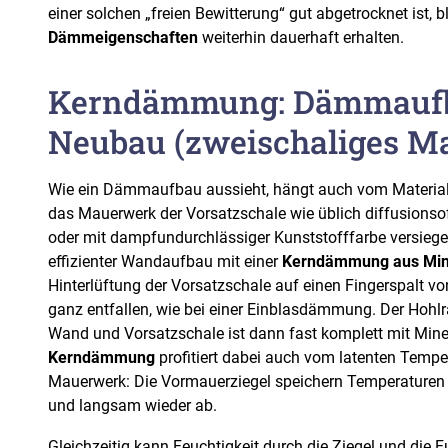
einer solchen „freien Bewitterung“ gut abgetrocknet ist, b
Dämmeigenschaften
weiterhin dauerhaft erhalten.
Kerndämmung: Dämmauf
Neubau (zweischaliges M
Wie ein Dämmaufbau aussieht, hängt auch vom Material 
das Mauerwerk der Vorsatzschale wie üblich diffusionsoff
oder mit dampfundurchlässiger Kunststofffarbe versiegelt
effizienter Wandaufbau mit einer
Kerndämmung aus Min
Hinterlüftung der Vorsatzschale auf einen Fingerspalt vo
ganz entfallen, wie bei einer Einblasdämmung. Der Hoh
Wand und Vorsatzschale ist dann fast komplett mit Miner
Kerndämmung
profitiert dabei auch vom latenten Tempe
Mauerwerk: Die Vormauerziegel speichern Temperaturen 
und langsam wieder ab.
Gleichzeitig kann Feuchtigkeit durch die Ziegel und di