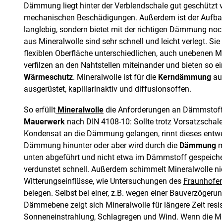
Dämmung liegt hinter der Verblendschale gut geschützt 
mechanischen Beschädigungen. Außerdem ist der Aufbau
langlebig, sondern bietet mit der richtigen Dämmung noc
aus Mineralwolle sind sehr schnell und leicht verlegt. Sie
flexiblen Oberfläche unterschiedlichen, auch unebenen M
verfilzen an den Nahtstellen miteinander und bieten so e
Wärmeschutz
. Mineralwolle ist für die
Kerndämmung
au
ausgerüstet, kapillarinaktiv und diffusionsoffen.
So erfüllt
Mineralwolle
die Anforderungen an Dämmstof
Mauerwerk
nach DIN 4108-10: Sollte trotz Vorsatzschal
Kondensat an die Dämmung gelangen, rinnt dieses entwe
Dämmung hinunter oder aber wird durch die
Dämmung
m
unten abgeführt und nicht etwa im Dämmstoff gespeiche
verdunstet schnell. Außerdem schimmelt Mineralwolle nic
Witterungseinflüsse, wie Untersuchungen des
Fraunhofer 
belegen. Selbst bei einer, z.B. wegen einer Bauverzögeru
Dämmebene zeigt sich Mineralwolle für längere Zeit resis
Sonneneinstrahlung, Schlagregen und Wind. Wenn die 