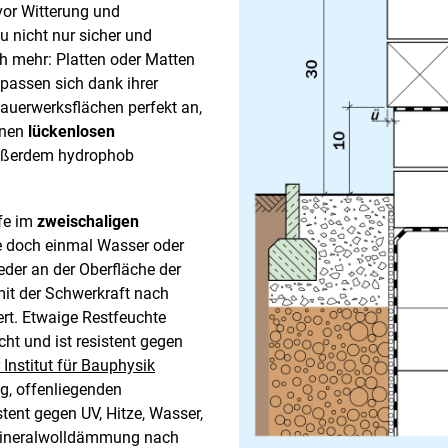
vor Witterung und
 nicht nur sicher und
h mehr: Platten oder Matten
 passen sich dank ihrer
auerwerksflächen perfekt an,
inen
lückenlosen
ßerdem hydrophob
fe im
zweischaligen
e doch einmal Wasser oder
der an der Oberfläche der
it der Schwerkraft nach
rt. Etwaige Restfeuchte
ht und ist resistent gegen
Institut für Bauphysik
ng, offenliegenden
tent gegen UV, Hitze, Wasser,
Mineralwolldämmung nach