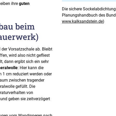
leiben ihre
guten
Die sichere Sockelabdichtun
Planungshandbuch des Bundes
www.kalksandstein.de
)
bau beim
auerwerk)
der Vorsatzschale ab. Bleibt
en, wird also nicht gefliest
, dann ergibt sich ein sehr
eralwolle
: Hier kann die
n 1 cm reduziert werden oder
lraum zwischen tragender
alwolle gefüllt. Die
raturverhalten von
und geben sie zeitverzögert
e Fugen vom Wandinneren nach