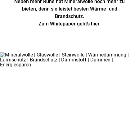
Neben mehr Ruhe hat Mineralwolle noch mehr zu
bieten, denn sie leistet besten Wärme- und
Brandschutz.
Zum Whitepaper geht’s hier.
SO FUNKTIONIERT
DIE
SCHALLDÄMMUNG
Wer eine Straßenbahnhaltestelle
vor der Tür hat, in der Nähe eines
Flughafens wohnt oder Nachbarn