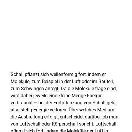
mit einem lärmintensiven Hobby
hat weiß: Eine gute
Schalldämmung ist Gold wert.
Wie aber funktioniert sie?
Schall pflanzt sich wellenförmig fort, indem er
Moleküle, zum Beispiel in der Luft oder im Bauteil,
zum Schwingen anregt. Da die Moleküle träge sind,
wird dabei jeweils eine kleine Menge Energie
verbraucht – bei der Fortpflanzung von Schall geht
also stetig Energie verloren. Über welches Medium
die Ausbreitung erfolgt, entscheidet darüber, ob man
von Luftschall oder Körperschall spricht. Luftschall
pflanzt sich fort, indem die Moleküle der Luft in