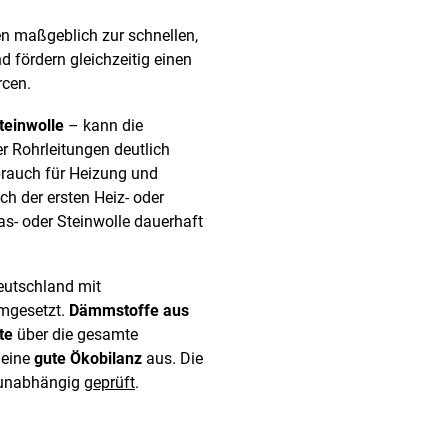
en maßgeblich zur schnellen,
 fördern gleichzeitig einen
rcen.
teinwolle
– kann die
 Rohrleitungen deutlich
rbrauch für Heizung und
ch der ersten Heiz- oder
s- oder Steinwolle dauerhaft
eutschland mit
umgesetzt.
Dämmstoffe aus
te
über die gesamte
 eine
gute Ökobilanz
aus. Die
g unabhängig
geprüft
.