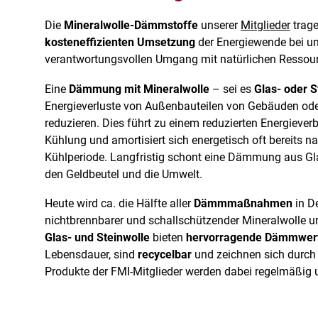
Die
Mineralwolle-Dämmstoffe
unserer
Mitglieder
trag
kosteneffizienten Umsetzung
der Energiewende bei und
verantwortungsvollen Umgang mit natürlichen Ressou
Eine
Dämmung mit Mineralwolle
– sei es
Glas- oder S
Energieverluste von Außenbauteilen von Gebäuden oder
reduzieren. Dies führt zu einem reduzierten Energieve
Kühlung und amortisiert sich energetisch oft bereits na
Kühlperiode. Langfristig schont eine Dämmung aus Gla
den Geldbeutel und die Umwelt.
Heute wird ca. die Hälfte aller
Dämmmaßnahmen
in D
nichtbrennbarer und schallschützender Mineralwolle 
Glas- und Steinwolle
bieten
hervorragende Dämmwer
Lebensdauer, sind
recycelbar
und zeichnen sich durch
Produkte der FMI-Mitglieder werden dabei regelmäßi