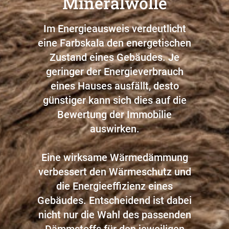
Mineralwolle
Im Energieausweis verdeutlicht
eine Farbskala den energetischen
Zustand eines Gebäudes. Je
geringer der Energieverbrauch
eines Hauses ausfällt, desto
günstiger kann sich dies auf die
Bewertung der Immobilie
auswirken.
Eine wirksame Wärmedämmung
verbessert den Wärmeschutz und
die Energieeffizienz eines
Gebäudes. Entscheidend ist dabei
nicht nur die Wahl des passenden
Dämmstoffs für den jeweiligen