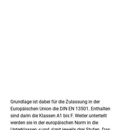
BRANDGEFÄHRLICH
Damit schon bei der Planung
eines Gebäudes das Verhalten im
Brandfall berücksichtigt werden
kann, teilt man die beim Bau
verwendeten Stoffe in Klassen
ein. Sie werden Baustoffklassen
oder Euroklassen genannt.
Grundlage ist dabei für die Zulassung in der
Europäischen Union die DIN EN 13501. Enthalten
sind darin die Klassen A1 bis F. Weiter unterteilt
werden sie in der europäischen Norm in die
Unterklassen
s
und
d
mit jeweils drei Stufen. Das