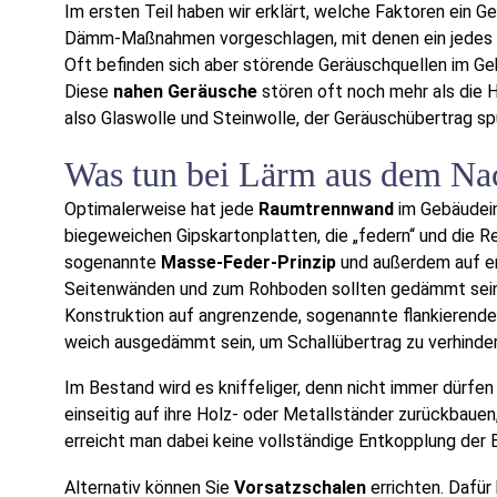
Im ersten Teil haben wir erklärt, welche Faktoren ein 
Dämm-Maßnahmen vorgeschlagen, mit denen ein jedes Z
Oft befinden sich aber störende Geräuschquellen im G
Diese
nahen Geräusche
stören oft noch mehr als die H
also Glaswolle und Steinwolle, der Geräuschübertrag sp
Was tun bei Lärm aus dem N
Optimalerweise hat jede
Raumtrennwand
im Gebäudein
biegeweichen Gipskartonplatten, die „federn“ und die R
sogenannte
Masse-Feder-Prinzip
und außerdem auf e
Seitenwänden und zum Rohboden sollten gedämmt sein
Konstruktion auf angrenzende, sogenannte flankierende
weich ausgedämmt sein, um Schallübertrag zu verhinde
Im Bestand wird es kniffeliger, denn nicht immer dürf
einseitig auf ihre Holz- oder Metallständer zurückbauen
erreicht man dabei keine vollständige Entkopplung der B
Alternativ können Sie
Vorsatzschalen
errichten. Dafür