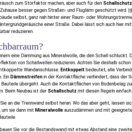
Geräusch zum Störfaktor machen, aber auch für den
Schallschutz
uhause besser gegen Straßen- und Fluglärm geschützt wird.
H
ebäude selbst, ganz nah hinter einer Raum- oder Wohnungstrenn
intergrundgeräusche einer Straße. Dabei lässt sich auch hier mit
ürbar reduzieren.
achbarraum?
nern eine Dämmung aus Mineralwolle, die den Schall schluckt. D
eflektion von Schallwellen reduzieren. Achten Sie deshalb schon
ntkoppelte Wandanschlüsse.
Entkoppelt
bedeutet, alle Verbin
. Ein
Dämmstreifen
in der Kontaktfläche verhindert, dass der S
 Bauteile übergeht. Auch die Kontaktflächen von Bodenbelag zu
rn. Beim Neubau ist der
Schallschutz
mit diesen Regeln einfach 
en Sie an die Trennwand selbst heran. Wo das aber geht, lasse
, um sie dann mit
Mineralwolle
auszudämmen und mit geeigneten 
auteile.
 bauen Sie vor die Bestandswand mit etwas Abstand eine zweite