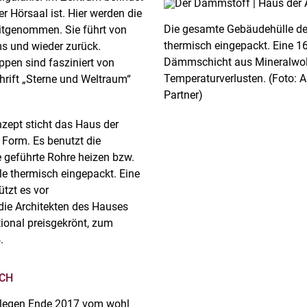
er Hörsaal ist. Hier werden die
Die gesamte Gebäudehülle de
mitgenommen. Sie führt von
thermisch eingepackt. Eine 16
ms und wieder zurück.
Dämmschicht aus Mineralwoll
pen sind fasziniert von
Temperaturverlusten. (Foto: A
chrift „Sterne und Weltraum“
Partner)
zept sticht das Haus der
 Form. Es benutzt die
e geführte Rohre heizen bzw.
e thermisch eingepackt. Eine
tzt es vor
die Architekten des Hauses
tional preisgekrönt, zum
.
SCH
ollegen Ende 2017 vom wohl