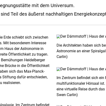
egegnungsstätte mit dem Universum.
nd Teil des äußerst nachhaltigen Energiekonzep
ie Erde schiebt sich zwischen
s. Mit besonderem Interesse
Die Architekten haben sich b
 am Haus der Astronomie in
Astronomie an einer Spiralgala
eite Öffentlichkeit zu tragen.
Carlin)
en Bemühungen Heidelberger
 Brücke in die Öffentlichkeit
 haben sich das Max-Planck-
a Stiftung dafür entschieden,
Im Zentrum befindet sich ein 
 realisieren.
multifunktionaler Hörsaal ist
eine virtuelle Reise durch d
Swen Carlin)
algalaxie. Im Zentrum befindet