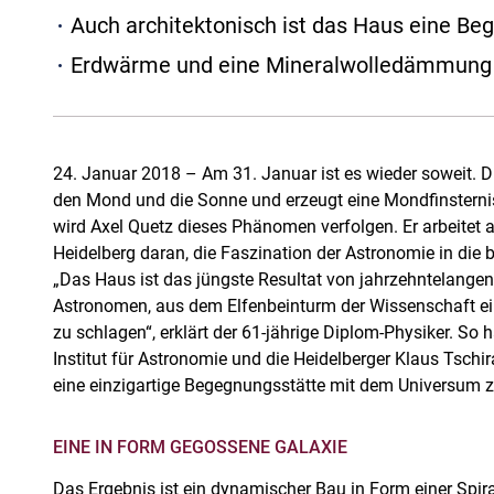
Auch architektonisch ist das Haus eine B
Erdwärme und eine Mineralwolledämmung si
24. Januar 2018 – Am 31. Januar ist es wieder soweit. D
den Mond und die Sonne und erzeugt eine Mondfinsterni
wird Axel Quetz dieses Phänomen verfolgen. Er arbeitet
Heidelberg daran, die Faszination der Astronomie in die br
„Das Haus ist das jüngste Resultat von jahrzehntelang
Astronomen, aus dem Elfenbeinturm der Wissenschaft eine
zu schlagen“, erklärt der 61-jährige Diplom-Physiker. So
Institut für Astronomie und die Heidelberger Klaus Tschir
eine einzigartige Begegnungsstätte mit dem Universum zu
EINE IN FORM GEGOSSENE GALAXIE
Das Ergebnis ist ein dynamischer Bau in Form einer Spir