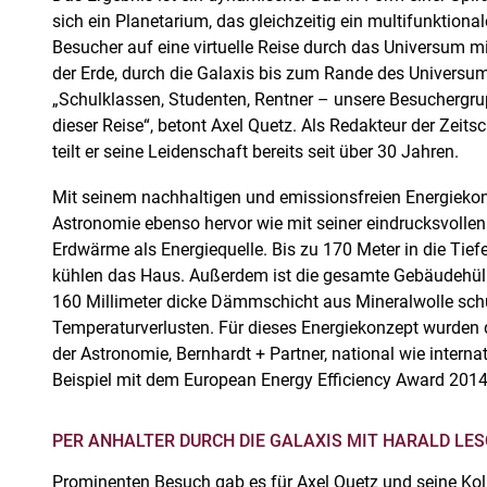
sich ein Planetarium, das gleichzeitig ein multifunktional
Besucher auf eine virtuelle Reise durch das Universum 
der Erde, durch die Galaxis bis zum Rande des Universu
„Schulklassen, Studenten, Rentner – unsere Besuchergrup
dieser Reise“, betont Axel Quetz. Als Redakteur der Zeits
teilt er seine Leidenschaft bereits seit über 30 Jahren.
Mit seinem nachhaltigen und emissionsfreien Energiekon
Astronomie ebenso hervor wie mit seiner eindrucksvollen
Erdwärme als Energiequelle. Bis zu 170 Meter in die Tief
kühlen das Haus. Außerdem ist die gesamte Gebäudehüll
160 Millimeter dicke Dämmschicht aus Mineralwolle schü
Temperaturverlusten. Für dieses Energiekonzept wurden 
der Astronomie, Bernhardt + Partner, national wie interna
Beispiel mit dem European Energy Efficiency Award 2014
PER ANHALTER DURCH DIE GALAXIS MIT HARALD LE
Prominenten Besuch gab es für Axel Quetz und seine K