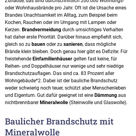
Zuhause, das sind durchschnittlich 200.000 Wohnungs-
oder Wohnhausbrände pro Jahr. Oft ist die Ursache eines
Brandes Unachtsamkeit im Alltag, zum Beispiel beim
Kochen, Rauchen oder im Umgang mit Lampen oder
Kerzen.
Brandvermeidung
durch umsichtiges Verhalten
hat daher erste Priorität. Darüber hinaus empfiehlt sich,
gleich so zu
bauen
oder zu
sanieren
, dass mögliche
Brände klein bleiben. Doch genau hier gibt es Defizite: Für
freistehende
Einfamilienhäuser
gelten fast keine, für
Reihen- und Doppelhäuser nur wenige und sehr niedrige
Brandschutzauflagen. Das sind ca. 83 Prozent aller
Wohngebäude
*2
. Dabei ist der bauliche Brandschutz
weder schwierig noch teuer, schützt aber Menschenleben
und Eigentum. Gut dafür geeignet ist eine
Dämmung
aus
nichtbrennbarer
Mineralwolle
(Steinwolle und Glaswolle).
Baulicher Brandschutz mit
Mineralwolle