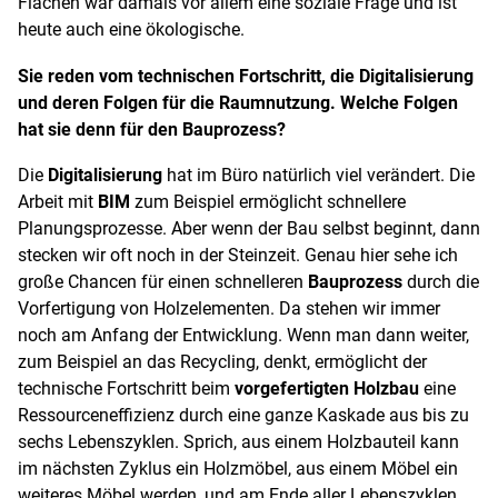
Flächen war damals vor allem eine soziale Frage und ist
heute auch eine ökologische.
Sie reden vom technischen Fortschritt, die Digitalisierung
und deren Folgen für die Raumnutzung. Welche Folgen
hat sie denn für den Bauprozess?
Die
Digitalisierung
hat im Büro natürlich viel verändert. Die
Arbeit mit
BIM
zum Beispiel ermöglicht schnellere
Planungsprozesse. Aber wenn der Bau selbst beginnt, dann
stecken wir oft noch in der Steinzeit. Genau hier sehe ich
große Chancen für einen schnelleren
Bauprozess
durch die
Vorfertigung von Holzelementen. Da stehen wir immer
noch am Anfang der Entwicklung. Wenn man dann weiter,
zum Beispiel an das Recycling, denkt, ermöglicht der
technische Fortschritt beim
vorgefertigten Holzbau
eine
Ressourceneffizienz durch eine ganze Kaskade aus bis zu
sechs Lebenszyklen. Sprich, aus einem Holzbauteil kann
im nächsten Zyklus ein Holzmöbel, aus einem Möbel ein
weiteres Möbel werden, und am Ende aller Lebenszyklen