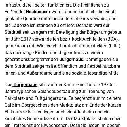
infrastrukturell selten funktioniert. Die Freiflächen zu
Füßen der
Hochhäuser
waren unübersichtlich, die einst
geplante Quartiersmitte besonders abends verwaist, und
die Ladenzeilen standen zu oft leer. Deshalb wird der
Stadtteil seit Langem mit Beteiligung der Bürger umgebaut.
Im Jahr 2017 verwandelten bez + kock Architekten (BDA),
gemeinsam mit Wiederkehr Landschaftsarchitekten (bdla),
das ehemalige Kinder- und Jugendhaus zu einem
generationsübergreifenden
Bürgerhaus
. Damit gaben sie
dem Stadtteil zeitgemäße, öffentlich und flexibel nutzbare
Innen- und Außenräume und eine soziale, lebendige Mitte.
Das
Bürgerhaus
sitzt auf der Kante einer für die 1970er-
Jahre typischen Geländeüberbauung zur Trennung von
Parkplatz- und Fußgängerzone. Es begrenzt nun mit einem
Café im Obergeschoss den Marktplatz am Ende der kurzen
Einkaufszeile. Hier liegen auch ein Altenheim und ein
kirchliches Gemeindezentrum. Der Marktplatz ist also eher
ein Treffpunkt der Erwachsenen. Deshalb liegen im oberen,