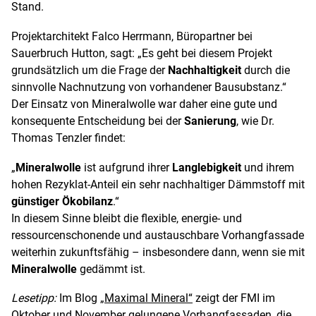
Stand.
Projektarchitekt Falco Herrmann, Büropartner bei
Sauerbruch Hutton, sagt: „Es geht bei diesem Projekt
grundsätzlich um die Frage der
Nachhaltigkeit
durch die
sinnvolle Nachnutzung von vorhandener Bausubstanz.“
Der Einsatz von Mineralwolle war daher eine gute und
konsequente Entscheidung bei der
Sanierung
, wie Dr.
Thomas Tenzler findet:
„
Mineralwolle
ist aufgrund ihrer
Langlebigkeit
und ihrem
hohen Rezyklat-Anteil ein sehr nachhaltiger Dämmstoff mit
günstiger Ökobilanz
.“
In diesem Sinne bleibt die flexible, energie- und
ressourcenschonende und austauschbare Vorhangfassade
weiterhin zukunftsfähig – insbesondere dann, wenn sie mit
Mineralwolle
gedämmt ist.
Lesetipp:
Im Blog
„Maximal Mineral“
zeigt der FMI im
Oktober und November gelungene Vorhangfassaden, die