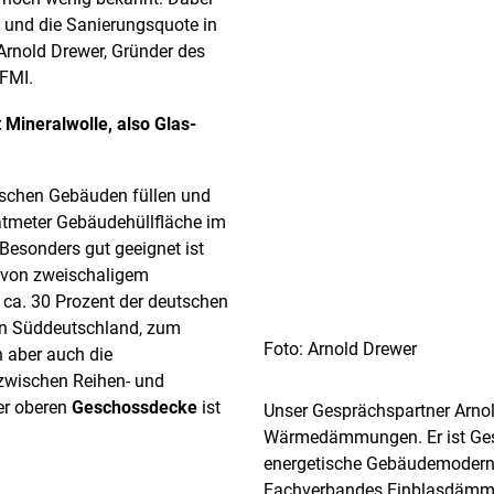
e und die Sanierungsquote in
 Arnold Drewer, Gründer des
FMI.
 Mineralwolle, also Glas-
tschen Gebäuden füllen und
atmeter Gebäudehüllfläche im
esonders gut geeignet ist
von zweischaligem
ca. 30 Prozent der deutschen
 in Süddeutschland, zum
Foto: Arnold Drewer
h aber auch die
zwischen Reihen- und
er oberen
Geschossdecke
ist
Unser Gesprächspartner Arnol
Wärmedämmungen. Er ist Gesch
energetische Gebäudemodernis
Fachverbandes Einblasdämmun