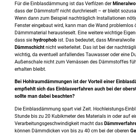
Für die Einblasdämmung ist das Verfilzen der
Mineralwo
dass der Dämmstoff nicht durchrieselt – er bleibt sozus
Wenn dann zum Beispiel nachträglich Installationen nötig
Fenster eingebaut wird, kann man die Wand problemlos 
Dämmmaterial herausrieselt. Eine weitere wichtige Eigens
dass sie
hydrophob
ist. Das bedeutet, dass Mineralwolle
Dämmschicht
nicht weiterleitet. Das ist bei der nachtr
wichtig, da eventuell anfallendes Tauwasser oder eine D
Außenschale nicht zum Vernässen des Dämmstoffes fü
erhalten bleibt.
Bei Hohlraumdämmungen ist der Vorteil einer Einblas
empfiehlt sich das Einblasverfahren auch bei der obe
sollte man dabei beachten?
Die Einblasdämmung spart viel Zeit. Hochleistungs-Ein
Stunde bis zu 20 Kubikmeter des Materials in oder auf ei
Verarbeitungsgeschwindigkeit macht das
Dämmverfahr
können Dämmdicken von bis zu 40 cm bei der oberen
Ge