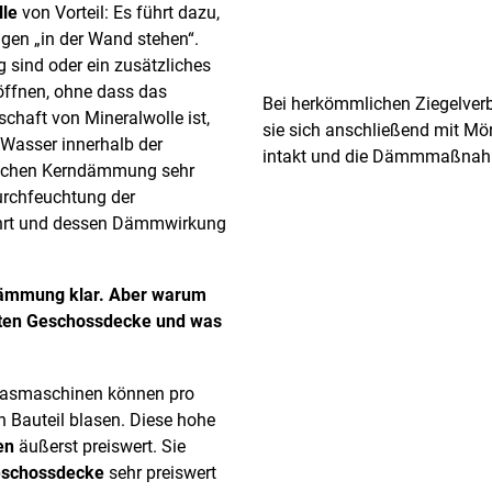
lle
von Vorteil: Es führt dazu,
agen „in der Wand stehen“.
 sind oder ein zusätzliches
öffnen, ohne dass das
Bei herkömmlichen Ziegelverb
chaft von Mineralwolle ist,
sie sich anschließend mit Mör
 Wasser innerhalb der
intakt und die Dämmmaßnahm
äglichen Kerndämmung sehr
urchfeuchtung der
hrt und dessen Dämmwirkung
dämmung klar. Aber warum
rsten Geschossdecke und was
blasmaschinen können pro
n Bauteil blasen. Diese hohe
en
äußerst preiswert. Sie
schossdecke
sehr preiswert