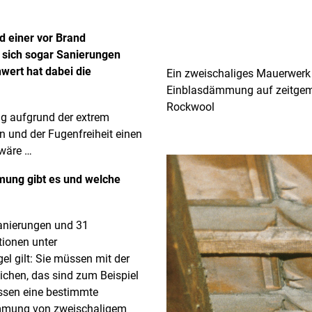
d einer vor Brand
 sich sogar Sanierungen
wert hat dabei die
Ein zweischaliges Mauerwerk l
Einblasdämmung auf zeitgemä
Rockwool
ng aufgrund der extrem
n und der Fugenfreiheit einen
 wäre …
mung gibt es und welche
anierungen und 31
tionen unter
egel gilt: Sie müssen mit der
hen, das sind zum Beispiel
ssen eine bestimmte
ämmung von zweischaligem