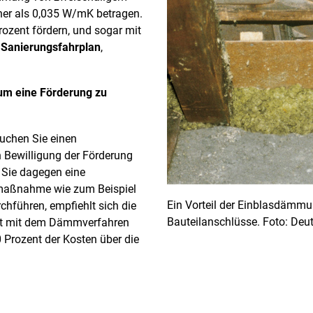
her als 0,035 W/mK betragen.
rozent fördern, und sogar mit
n Sanierungsfahrplan
,
 um eine Förderung zu
uchen Sie einen
ch Bewilligung der Förderung
 Sie dagegen eine
maßnahme wie zum Beispiel
Ein Vorteil der Einblasdämmu
chführen, empfiehlt sich die
Bauteilanschlüsse. Foto: De
ort mit dem Dämmverfahren
 Prozent der Kosten über die