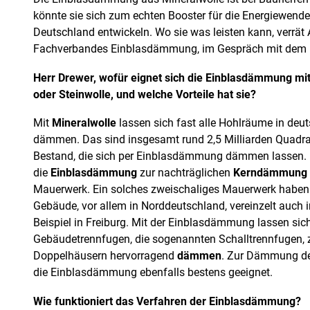
könnte sie sich zum echten Booster für die Energiewend
Deutschland entwickeln. Wo sie was leisten kann, verrät
Fachverbandes Einblasdämmung, im Gespräch mit dem 
Herr Drewer,
w
ofür eignet sich die Einblasdämmung mit
oder Steinwolle, und welche Vorteile hat sie?
Mit
Mineralwolle
lassen sich fast alle Hohlräume in deu
dämmen. Das sind insgesamt rund 2,5 Milliarden Quadr
Bestand, die sich per Einblasdämmung dämmen lassen. B
die
Einblasdämmung
zur nachträglichen
Kerndämmung
Mauerwerk. Ein solches zweischaliges Mauerwerk haben 
Gebäude, vor allem in Norddeutschland, vereinzelt auch
Beispiel in Freiburg. Mit der Einblasdämmung lassen sic
Gebäudetrennfugen, die sogenannten Schalltrennfugen, 
Doppelhäusern hervorragend
dämmen
. Zur Dämmung d
die Einblasdämmung ebenfalls bestens geeignet.
Wie funktioniert das Verfahren der Einblasdämmung?