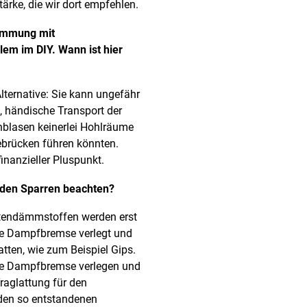
rke, die wir dort empfehlen.
ämmung mit
lem im DIY. Wann ist hier
lternative: Sie kann ungefähr
, händische Transport der
blasen keinerlei Hohlräume
ebrücken führen könnten.
finanzieller Pluspunkt.
den Sparren beachten?
tendämmstoffen werden erst
die Dampfbremse verlegt und
tten, wie zum Beispiel Gips.
die Dampfbremse verlegen und
Traglattung für den
den so entstandenen