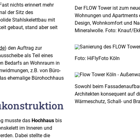
Fast nichts erinnert mehr
Der FLOW Tower ist zum neue
al der Sitz des
Wohnungen und Apartments e
olide Stahlskelettbau mit
Design, Wohnkomfort und Na
eit gebaut, stand aber seit
Mineralwolle. Foto: Knauf/Ek
de
) den Auftrag zur
sscheibe als Teil eines
Foto: HiFlyFoto Köln
en Bedarfs an Wohnraum in
mwidmungen, z.B. von Büro-
r das ehemalige Bürohochhaus
Sowohl beim Fassadenaufbau
Architekten konsequent auf d
Wärmeschutz, Schall- und Br
ukonstruktion
ng musste das
Hochhaus
bis
onskelett im Inneren und
rden. Dabei stellte die