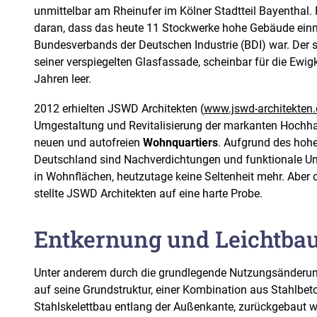
unmittelbar am Rheinufer im Kölner Stadtteil Bayenthal. 
daran, dass das heute 11 Stockwerke hohe Gebäude einm
Bundesverbands der Deutschen Industrie (BDI) war. Der s
seiner verspiegelten Glasfassade, scheinbar für die Ewigk
Jahren leer.
2012 erhielten JSWD Architekten (
www.jswd-architekten.
Umgestaltung und Revitalisierung der markanten Hochhau
neuen und autofreien
Wohnquartiers
. Aufgrund des hoh
Deutschland sind Nachverdichtungen und funktionale U
in Wohnflächen, heutzutage keine Seltenheit mehr. Abe
stellte JSWD Architekten auf eine harte Probe.
Entkernung und Leichtba
Unter anderem durch die grundlegende Nutzungsänderu
auf seine Grundstruktur, einer Kombination aus Stahlbet
Stahlskelettbau entlang der Außenkante, zurückgebaut we