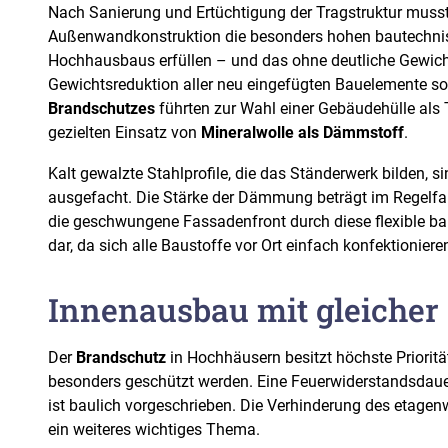
Nach Sanierung und Ertüchtigung der Tragstruktur musst
Außenwandkonstruktion die besonders hohen bautechni
Hochhausbaus erfüllen – und das ohne deutliche Gewich
Gewichtsreduktion aller neu eingefügten Bauelemente s
Brandschutzes
führten zur Wahl einer Gebäudehülle al
gezielten Einsatz von
Mineralwolle als Dämmstoff
.
Kalt gewalzte Stahlprofile, die das Ständerwerk bilden, s
ausgefacht. Die Stärke der Dämmung beträgt im Regelfall
die geschwungene Fassadenfront durch diese flexible b
dar, da sich alle Baustoffe vor Ort einfach konfektioniere
Innenausbau mit gleicher
Der
Brandschutz
in Hochhäusern besitzt höchste Priorit
besonders geschützt werden. Eine Feuerwiderstandsdau
ist baulich vorgeschrieben. Die Verhinderung des etagen
ein weiteres wichtiges Thema.