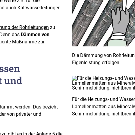
e Werte z.B. für die
d auch Kaltwasserleitungen
ng der Rohrleitungen
zu
. Denn das
Dämmen von
fiziente Maßnahme zur
Die Dämmung von Rohrleitung
Eigenleistung erfolgen.
ssen
t und
Für die Heizungs- und Wasser
Lamellenmatten aus Mineralwo
dämmt werden. Das bezieht
Schimmelbildung, nichtbrenn
er von privater und
zu gibt es in der Anlage 5 die