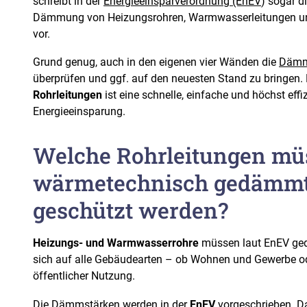
schreibt in der
Energieeinsparverordnung (EnEV
) sogar di
Dämmung von Heizungsrohren, Warmwasserleitungen un
vor.
Grund genug, auch in den eigenen vier Wänden die
Dämmu
überprüfen und ggf. auf den neuesten Stand zu bringen
Rohrleitungen
ist eine schnelle, einfache und höchst ef
Energieeinsparung.
Welche Rohrleitungen mü
wärmetechnisch gedämm
geschützt werden?
Heizungs- und Warmwasserrohre
müssen laut EnEV ge
sich auf alle Gebäudearten – ob Wohnen und Gewerbe od
öffentlicher Nutzung.
Die Dämmstärken werden in der
EnEV
vorgeschrieben. Da