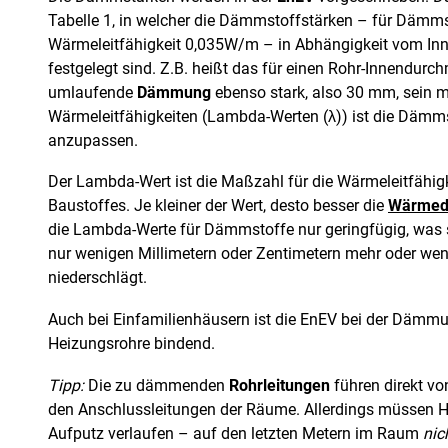
Tabelle 1, in welcher die Dämmstoffstärken – für Dämms
Wärmeleitfähigkeit 0,035W/m – in Abhängigkeit vom In
festgelegt sind. Z.B. heißt das für einen Rohr-Innendur
umlaufende
Dämmung
ebenso stark, also 30 mm, sein m
Wärmeleitfähigkeiten (Lambda-Werten (λ)) ist die Dämm
anzupassen.
Der Lambda-Wert ist die Maßzahl für die Wärmeleitfähigk
Baustoffes. Je kleiner der Wert, desto besser die
Wärme
die Lambda-Werte für Dämmstoffe nur geringfügig, was 
nur wenigen Millimetern oder Zentimetern mehr oder w
niederschlägt.
Auch bei Einfamilienhäusern ist die EnEV bei der Däm
Heizungsrohre bindend.
Tipp:
Die zu dämmenden
Rohrleitungen
führen direkt vo
den Anschlussleitungen der Räume. Allerdings müssen H
Aufputz verlaufen – auf den letzten Metern im Raum
nic