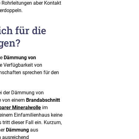
e Rohrleitungen aber Kontakt
verdoppeln.
ch für die
gen?
ie
Dämmung von
ie Verfügbarkeit von
nschaften sprechen für den
bei der Dämmung von
re von einem
Brandabschnitt
barer Mineralwolle
im
n einem Einfamilienhaus keine
ritt dieser Fall ein. Kurzum,
ner
Dämmung
aus
on ausreichend