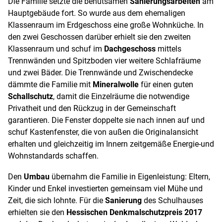
Die Familie setzte die behutsamen
Sanierungsarbeiten
am
Hauptgebäude fort. So wurde aus dem ehemaligen
Klassenraum im Erdgeschoss eine große Wohnküche. In
den zwei Geschossen darüber erhielt sie den zweiten
Klassenraum und schuf im
Dachgeschoss
mittels
Trennwänden und Spitzboden vier weitere Schlafräume
und zwei Bäder. Die Trennwände und Zwischendecke
dämmte die Familie mit
Mineralwolle
für einen guten
Schallschutz
, damit die Einzelräume die notwendige
Privatheit und den Rückzug in der Gemeinschaft
garantieren. Die Fenster doppelte sie nach innen auf und
schuf Kastenfenster, die von außen die Originalansicht
erhalten und gleichzeitig im Innern zeitgemäße Energie-und
Wohnstandards schaffen.
Den
Umbau
übernahm die Familie in Eigenleistung: Eltern,
Kinder und Enkel investierten gemeinsam viel Mühe und
Zeit, die sich lohnte. Für die
Sanierung
des Schulhauses
erhielten sie den
Hessischen Denkmalschutzpreis 2017