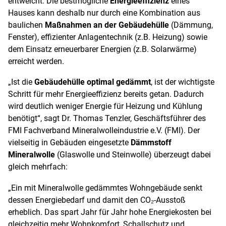
entweicht. Die bestmögliche
Energieeffizienz
eines
Hauses kann deshalb nur durch eine Kombination aus
baulichen
Maßnahmen an der Gebäudehülle
(Dämmung,
Fenster), effizienter Anlagentechnik (z.B. Heizung) sowie
dem Einsatz erneuerbarer Energien (z.B. Solarwärme)
erreicht werden.
„Ist die
Gebäudehülle optimal gedämmt
, ist der wichtigste
Schritt für mehr Energieeffizienz bereits getan. Dadurch
wird deutlich weniger Energie für Heizung und Kühlung
benötigt“, sagt Dr. Thomas Tenzler, Geschäftsführer des
FMI Fachverband Mineralwolleindustrie e.V. (FMI). Der
vielseitig in Gebäuden eingesetzte
Dämmstoff
Mineralwolle
(Glaswolle und Steinwolle) überzeugt dabei
gleich mehrfach:
„Ein mit Mineralwolle gedämmtes Wohngebäude senkt
dessen Energiebedarf und damit den CO₂-Ausstoß
erheblich. Das spart Jahr für Jahr hohe Energiekosten bei
gleichzeitig mehr Wohnkomfort, Schallschutz und