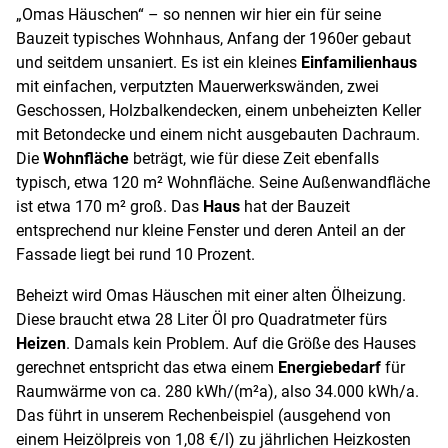
„Omas Häuschen“ – so nennen wir hier ein für seine
Bauzeit typisches Wohnhaus, Anfang der 1960er gebaut
und seitdem unsaniert. Es ist ein kleines
Einfamilienhaus
mit einfachen, verputzten Mauerwerkswänden, zwei
Geschossen, Holzbalkendecken, einem unbeheizten Keller
mit Betondecke und einem nicht ausgebauten Dachraum.
Die
Wohnfläche
beträgt, wie für diese Zeit ebenfalls
typisch, etwa 120 m² Wohnfläche. Seine Außenwandfläche
ist etwa 170 m² groß. Das
Haus
hat der Bauzeit
entsprechend nur kleine Fenster und deren Anteil an der
Fassade liegt bei rund 10 Prozent.
Beheizt wird Omas Häuschen mit einer alten Ölheizung.
Diese braucht etwa 28 Liter Öl pro Quadratmeter fürs
Heizen
. Damals kein Problem. Auf die Größe des Hauses
gerechnet entspricht das etwa einem
Energiebedarf
für
Raumwärme von ca. 280 kWh/(m²a), also 34.000 kWh/a.
Das führt in unserem Rechenbeispiel (ausgehend von
einem Heizölpreis von 1,08 €/l) zu jährlichen Heizkosten