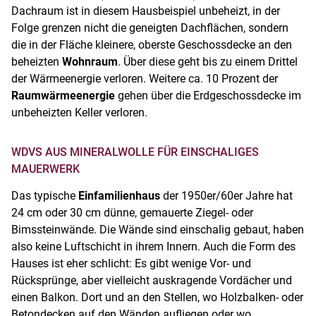
Dachraum ist in diesem Hausbeispiel unbeheizt, in der
Folge grenzen nicht die geneigten Dachflächen, sondern
die in der Fläche kleinere, oberste Geschossdecke an den
beheizten
Wohnraum
. Über diese geht bis zu einem Drittel
der Wärmeenergie verloren. Weitere ca. 10 Prozent der
Raumwärmeenergie
gehen über die Erdgeschossdecke im
unbeheizten Keller verloren.
WDVS AUS MINERALWOLLE FÜR EINSCHALIGES
MAUERWERK
Das typische
Einfamilienhaus
der 1950er/60er Jahre hat
24 cm oder 30 cm dünne, gemauerte Ziegel- oder
Bimssteinwände. Die Wände sind einschalig gebaut, haben
also keine Luftschicht in ihrem Innern. Auch die Form des
Hauses ist eher schlicht: Es gibt wenige Vor- und
Rücksprünge, aber vielleicht auskragende Vordächer und
einen Balkon. Dort und an den Stellen, wo Holzbalken- oder
Betondecken auf den Wänden aufliegen oder wo