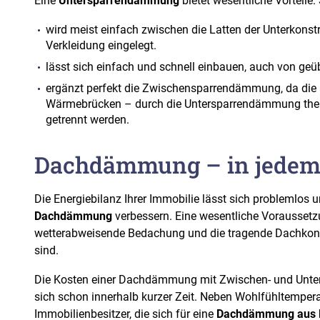
Eine
Untersparrendämmung
bietet wesentliche Vorteile. 
wird meist einfach zwischen die Latten der Unterkonst
Verkleidung eingelegt.
lässt sich einfach und schnell einbauen, auch von g
ergänzt perfekt die Zwischensparrendämmung, da die H
Wärmebrücken – durch die Untersparrendämmung th
getrennt werden.
Dachdämmung – in jedem F
Die Energiebilanz Ihrer Immobilie lässt sich problemlos 
Dachdämmung
verbessern. Eine wesentliche Voraussetzu
wetterabweisende Bedachung und die tragende Dachkons
sind.
Die Kosten einer Dachdämmung mit Zwischen- und Unt
sich schon innerhalb kurzer Zeit. Neben Wohlfühltempera
Immobilienbesitzer, die sich für eine
Dachdämmung aus M