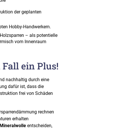
Sie
ruktion der geplanten
eübten Hobby-Handwerkern.
olzsparren – als potentielle
ermisch vom Innenraum
all ein Plus!
und nachhaltig durch eine
ng dafür ist, dass die
truktion frei von Schäden
ersparrendämmung rechnen
turen erhalten
ineralwolle
entscheiden,