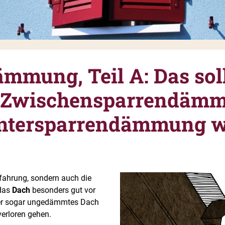
mmung, Teil A: Das soll
e Zwischensparrendäm
Untersparrendämmung w
rfahrung, sondern auch die
 das
Dach
besonders gut vor
der sogar ungedämmtes Dach
verloren gehen.