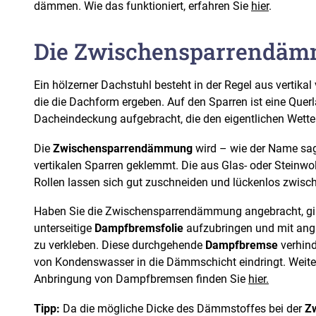
dämmen. Wie das funktioniert, erfahren Sie
hier
.
Die Zwischensparrendä
Ein hölzerner Dachstuhl besteht in der Regel aus vertika
die die Dachform ergeben. Auf den Sparren ist eine Querl
Dacheindeckung aufgebracht, die den eigentlichen Wetter
Die
Zwischensparrendämmung
wird – wie der Name sag
vertikalen Sparren geklemmt. Die aus Glas- oder Steinwol
Rollen lassen sich gut zuschneiden und lückenlos zwisch
Haben Sie die Zwischensparrendämmung angebracht, gil
unterseitige
Dampfbremsfolie
aufzubringen und mit angr
zu verkleben. Diese durchgehende
Dampfbremse
verhind
von Kondenswasser in die Dämmschicht eindringt. Weite
Anbringung von Dampfbremsen finden Sie
hier.
Tipp:
Da die mögliche Dicke des Dämmstoffes bei der
Z