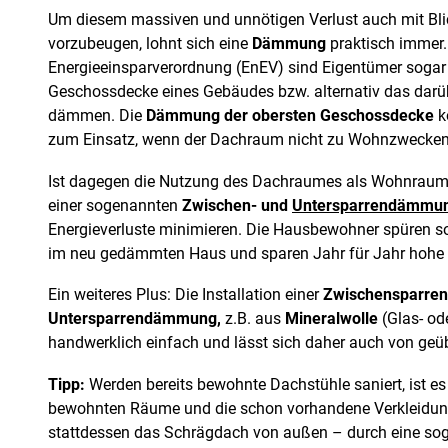
Um diesem massiven und unnötigen Verlust auch mit Bl
vorzubeugen, lohnt sich eine
Dämmung
praktisch immer.
Energieeinsparverordnung (EnEV) sind Eigentümer sogar in
Geschossdecke eines Gebäudes bzw. alternativ das darü
dämmen. Die
Dämmung der obersten Geschossdecke
k
zum Einsatz, wenn der Dachraum nicht zu Wohnzwecken 
Ist dagegen die Nutzung des Dachraumes als Wohnraum g
einer sogenannten
Zwischen- und
Untersparrendämmu
Energieverluste minimieren. Die Hausbewohner spüren so
im neu gedämmten Haus und sparen Jahr für Jahr hohe 
Ein weiteres Plus: Die Installation einer
Zwischensparr
Untersparrendämmung,
z.B. aus
Mineralwolle
(Glas- ode
handwerklich einfach und lässt sich daher auch von geü
Tipp:
Werden bereits bewohnte Dachstühle saniert, ist es 
bewohnten Räume und die schon vorhandene Verkleidun
stattdessen das Schrägdach von außen – durch eine s