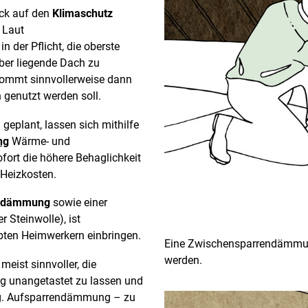
ick auf den
Klimaschutz
 Laut
 der Pflicht, die oberste
ber liegende Dach zu
ommt sinnvollerweise dann
genutzt werden soll.
eplant, lassen sich mithilfe
ng
Wärme- und
fort die höhere Behaglichkeit
Heizkosten.
endämmung
sowie einer
r Steinwolle), ist
bten Heimwerkern einbringen.
Eine Zwischensparrendämmung
werden.
meist sinnvoller, die
g unangetastet zu lassen und
og. Aufsparrendämmung – zu