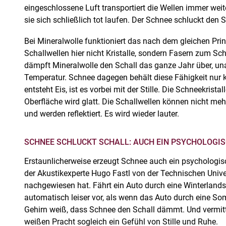
eingeschlossene Luft transportiert die Wellen immer weit
sie sich schließlich tot laufen. Der Schnee schluckt den S
Bei Mineralwolle funktioniert das nach dem gleichen Prin
Schallwellen hier nicht Kristalle, sondern Fasern zum 
dämpft Mineralwolle den Schall das ganze Jahr über, u
Temperatur. Schnee dagegen behält diese Fähigkeit nur ku
entsteht Eis, ist es vorbei mit der Stille. Die Schneekrista
Oberfläche wird glatt. Die Schallwellen können nicht me
und werden reflektiert. Es wird wieder lauter.
SCHNEE SCHLUCKT SCHALL: AUCH EIN PSYCHOLOG
Erstaunlicherweise erzeugt Schnee auch ein psychologis
der Akustikexperte Hugo Fastl von der Technischen Univ
nachgewiesen hat. Fährt ein Auto durch eine Winterland
automatisch leiser vor, als wenn das Auto durch eine So
Gehirn weiß, dass Schnee den Schall dämmt. Und vermitt
weißen Pracht sogleich ein Gefühl von Stille und Ruhe.