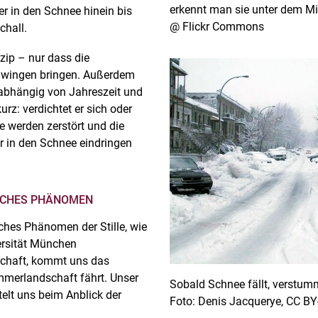
erkennt man sie unter dem Mi
er in den Schnee hinein bis
@ Flickr Commons
chall.
zip – nur dass die
Schwingen bringen. Außerdem
nabhängig von Jahreszeit und
rz: verdichtet er sich oder
lle werden zerstört und die
hr in den Schnee eindringen
ISCHES PHÄNOMEN
ches Phänomen der Stille, wie
ersität München
schaft, kommt uns das
mmerlandschaft fährt. Unser
Sobald Schnee fällt, verstum
elt uns beim Anblick der
Foto: Denis Jacquerye, CC BY