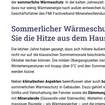
der
sommerliche Wärmeschutz
. In der kalten Jahreszeit
dass nur wenig Wärmeenergie nach außen entweichen kan
Geschäftsführer des FMI Fachverband Mineralwolleindustr
Sommerlicher Wärmeschut
Sie die Hitze aus dem Hau
Die letzten Jahre haben gezeigt, dass sich höhere Auß
nicht nur auf die klassischen Sommermonate beschränken
Oktober reichen können. Die milden Übergangszeiten zw
Wintertemperaturen mit knapp über 0°C und den Sommer
werden kürzer.
Neben
klimatischen Aspekten
beeinflussen aber auch
b
sommerlichen Wärmeschutz in Gebäuden. Dazu gehört in e
Größe und Verschattung der Fenster sowie die
Dämmun
mit
Mineralwolle
(Glaswolle oder Steinwolle). Weiterhin 
massiven Bauteile – als Wärmespeicher – und die intern