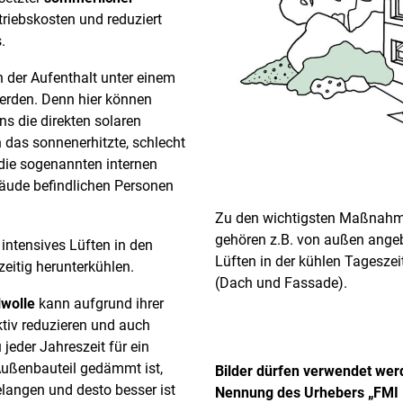
riebskosten und reduziert
.
 der Aufenthalt unter einem
rden. Denn hier können
ns die direkten solaren
h das sonnenerhitzte, schlecht
s die sogenannten internen
bäude befindlichen Personen
Zu den wichtigsten Maßnahm
gehören z.B. von außen angeb
ntensives Lüften in den
Lüften in der kühlen Tagesz
itig herunterkühlen.
(Dach und Fassade).
wolle
kann aufgrund ihrer
tiv reduzieren und auch
jeder Jahreszeit für ein
Außenbauteil gedämmt ist,
Bilder dürfen verwendet wer
angen und desto besser ist
Nennung des Urhebers „FMI F