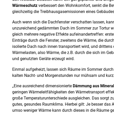
Wärmeschutz
verbessert den Wohnkomfort, senkt die Bet
gleichzeitig die Treibhausgasemissionen eines Gebäudes
Auch wenn sich die Dachfenster verschatten lassen, kann
unzureichend gedämmten Dach im Sommer zur Tortur we
gleich mehrere negative Effekte aufeinandertreffen: erste
Einträge durch die Fenster, zweitens die Wärme, die durc
isolierte Dach nach innen transportiert wird, und dritten
Wärmelasten, also Wärme, die z.B. durch die sich im Ge
und genutzten Geräte erzeugt wird.
Einmal aufgeheizt, lassen sich Räume im Sommer durch i
kalten Nacht- und Morgenstunden nur mühsam und kurzze
„Eine ausreichend dimensionierte
Dämmung aus Mineral
geringen Wärmeleitfähigkeiten den Wärmetransport effek
große Temperaturunterschiede ausgleichen. Das sorgt zu 
gutes, gesundes Raumklima. Hierbei gilt: Je besser das 
umso weniger Wärme kann durch dieses in die Räume gel