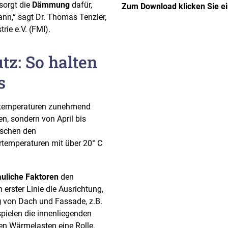
 sorgt die
Dämmung
dafür,
Zum Download klicken Sie ein
n,“ sagt Dr. Thomas Tenzler,
ie e.V. (FMI).
z: So halten
s
entemperaturen zunehmend
, sondern von April bis
ischen den
temperaturen mit über 20° C
auliche Faktoren
den
rster Linie die Ausrichtung,
g
von Dach und Fassade, z.B.
spielen die innenliegenden
en Wärmelasten eine Rolle.