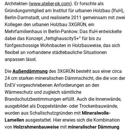
Architekten (
www.atelier-pk.com
). Er forschte als
Gründungsmitglied am Institut für urbanen Holzbau (IfuH),
Berlin-Darmstadt, und realisierte 2011 gemeinsam mit zwei
Kollegen den urbanen Holzbau 3XGRÜN, ein
Mehrfamilienhaus in Berlin-Pankow. Das IfuH entwickelte
dabei das Konzept „fertighauscity5+“ für bis zu
fünfgeschossige Wohnbauten in Holzbauweise, das sich
flexibel an vorhandene städtebauliche Situationen
anpassen lässt.
Die
Außendämmung
des 3XGRÜN besteht aus einer circa
24 cm starken mineralischen Dämmschicht, die die von der
EnEV vorgeschriebenen Anforderungen an den
Wärmeschutz und zugleich sämtliche
Brandschutzbestimmungen erfüllt. Auch die Innenwände,
ausgebildet als Doppelständer- oder Trockenbauwände,
wurden aus Schallschutzgründen mit
Mineralwolle-
Lamellen
ausgestattet. Hier erwies sich die Kombination
von
Holzrahmenbauweise
mit
mineralischer Dämmung