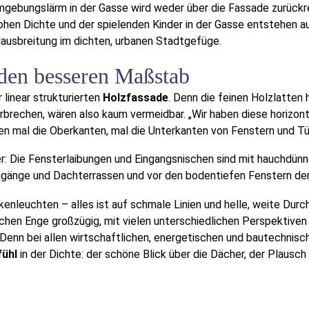
mgebungslärm in der Gasse wird weder über die Fassade zurückre
 hohen Dichte und der spielenden Kinder in der Gasse entstehen 
dausbreitung im dichten, urbanen Stadtgefüge.
 den besseren Maßstab
 linear strukturierten
Holzfassade
. Denn die feinen Holzlatten
brechen, wären also kaum vermeidbar. „Wir haben diese horizonta
zen mal die Oberkanten, mal die Unterkanten von Fenstern und Tü
r: Die Fensterlaibungen und Eingangsnischen sind mit hauchdünne
ngänge und Dachterrassen und vor den bodentiefen Fenstern de
kenleuchten – alles ist auf schmale Linien und helle, weite Durc
chen Enge großzügig, mit vielen unterschiedlichen Perspektive
 Denn bei allen wirtschaftlichen, energetischen und bautechnis
ühl
in der Dichte: der schöne Blick über die Dächer, der Plausch