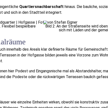
 eigentliche
Quartiersnachbarschaft
hinaus. Die bauliche, soz
t und sich in den Stadtteil integriert.
. Flexibel bespielbare
Bild 2: An der Straßenseite wird obe
.
sich mit Läden und der geme
ialräume
ch innerhalb des Areals klar definierte Räume für Gemeinscha
Terrassen in der Hofgasse bilden jeweils eine Vorzone zum Wohnen
t.
ienen hier Podest und Eingangsnische mal als Abstandshalter, m
ind die Podeste oder die rückwärtigen Terrassen baulich gefas
äuser wie einzelne Einheiten wirken, obwohl sie konstruktiv z
en Wohnens. Technisch gesehen spart das viele Ressourcen: ei