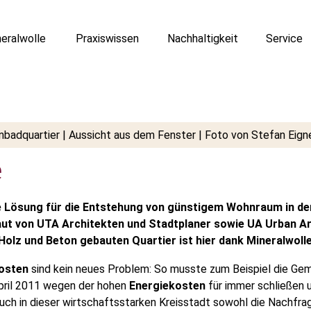
eralwolle
Praxiswissen
Nachhaltigkeit
Service
e
te Lösung für die Entstehung von günstigem Wohnraum in de
aut von UTA Architekten und Stadtplaner sowie UA Urban Arc
lz und Beton gebauten Quartier ist hier dank Mineralwolle
osten
sind kein neues Problem: So musste zum Beispiel die Geme
pril 2011 wegen der hohen
Energiekosten
für immer schließen u
 auch in dieser wirtschaftsstarken Kreisstadt sowohl die Nachfr