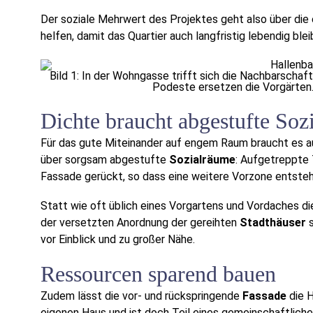
Der soziale Mehrwert des Projektes geht also über die
helfen, damit das Quartier auch langfristig lebendig bleib
Bild 1: In der Wohngasse trifft sich die Nachbarschaft
Podeste ersetzen die Vorgärten
Dichte braucht abgestufte Soz
Für das gute Miteinander auf engem Raum braucht es au
über sorgsam abgestufte
Sozialräume
: Aufgetreppte 
Fassade gerückt, so dass eine weitere Vorzone entsteh
Statt wie oft üblich eines Vorgartens und Vordaches d
der versetzten Anordnung der gereihten
Stadthäuser
s
vor Einblick und zu großer Nähe.
Ressourcen sparend bauen
Zudem lässt die vor- und rückspringende
Fassade
die H
eigenen Haus und ist doch Teil eines gemeinschaftlich