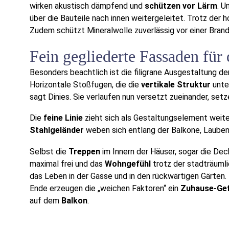
wirken akustisch dämpfend und
schützen vor Lärm
. U
über die Bauteile nach innen weitergeleitet. Trotz der
Zudem schützt Mineralwolle zuverlässig vor einer Bran
Fein gegliederte Fassaden für
Besonders beachtlich ist die filigrane Ausgestaltung der
Horizontale Stoßfugen, die die
vertikale Struktur
unter
sagt Dinies. Sie verlaufen nun versetzt zueinander, set
Die
feine Linie
zieht sich als Gestaltungselement weite
Stahlgeländer
weben sich entlang der Balkone, Laube
Selbst die
Treppen
im Innern der Häuser, sogar die Dec
maximal frei und das
Wohngefühl
trotz der stadträumli
das Leben in der Gasse und in den rückwärtigen Gärten.
Ende erzeugen die „weichen Faktoren“ ein
Zuhause-Gef
auf dem
Balkon
.