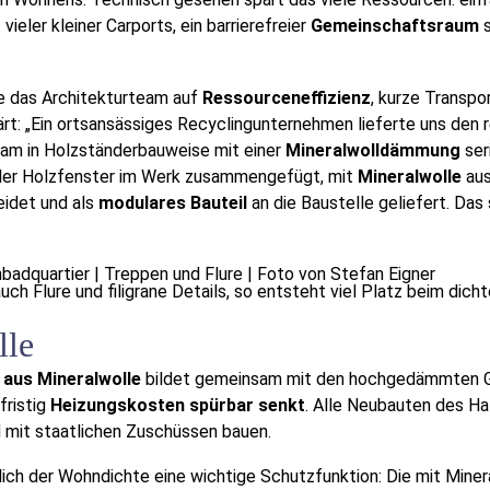
vieler kleiner Carports, ein barrierefreier
Gemeinschaftsraum
s
te das Architekturteam auf
Ressourceneffizienz
, kurze Transp
ärt: „Ein ortsansässiges Recyclingunternehmen lieferte uns den
eam in Holzständerbauweise mit einer
Mineralwolldämmung
ser
der Holzfenster im Werk zusammengefügt, mit
Mineralwolle
aus
eidet und als
modulares Bauteil
an die Baustelle geliefert. Das
auch Flure und filigrane Details, so entsteht viel Platz beim dic
lle
aus Mineralwolle
bildet gemeinsam mit den hochgedämmten G
fristig
Heizungskosten spürbar senkt
. Alle Neubauten des Ha
 mit staatlichen Zuschüssen bauen.
tlich der Wohndichte eine wichtige Schutzfunktion: Die mit Min