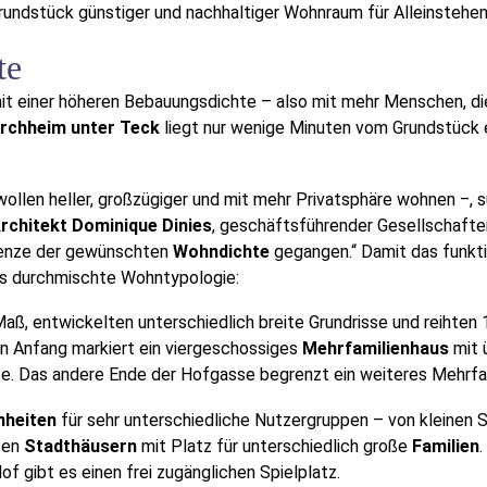
Grundstück günstiger und nachhaltiger Wohnraum für Alleinstehen
te
mit einer höheren Bebauungsdichte – also mit mehr Menschen, di
irchheim unter Teck
liegt nur wenige Minuten vom Grundstück 
wollen heller, großzügiger und mit mehr Privatsphäre wohnen ‒,
rchitekt Dominique Dinies
, geschäftsführender Gesellschafte
 Grenze der gewünschten
Wohndichte
gegangen.“ Damit das funkti
rs durchmischte Wohntypologie:
Maß, entwickelten unterschiedlich breite Grundrisse und reihten
en Anfang markiert ein viergeschossiges
Mehrfamilienhaus
mit 
se. Das andere Ende der Hofgasse begrenzt ein weiteres Mehrfa
nheiten
für sehr unterschiedliche Nutzergruppen – von kleinen 
hten
Stadthäusern
mit Platz für unterschiedlich große
Familien
of gibt es einen frei zugänglichen Spielplatz.