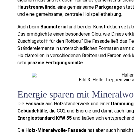
Haustrennwände
, eine gemeinsame
Parkgarage
statt 
und eine gemeinsame, zentrale Holzpelletheizung.
Auch beim
Baumaterial
und bei der Konstruktion setz
Das ermöglichte einen besonderen Clou, wie Dinies erkl
Zuschlagstoff für den Rohbau.“ Die Fassade ließ das T
Ständerelemente in unterschiedlichen Formaten samt 
Holzlamellen in verschiedenen Breiten und Farben verkl
sehr
präzise Fertigungsmaße
.
Bild 3: Helle Treppen wie 
Energie sparen mit Mineralwo
Die
Fassade
aus Holzständerwerk und einer
Dämmung 
Gebäudehülle
, die CO
2
und Energie und damit auch lang
Energiestandard KfW 55
und ließen sich entsprechend
Die
Holz-Mineralwolle-Fassade
hat aber auch hinsich