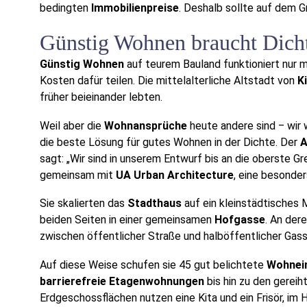
bedingten
Immobilienpreise
. Deshalb sollte auf dem 
Günstig Wohnen braucht Dich
Günstig Wohnen
auf teurem Bauland funktioniert nur 
Kosten dafür teilen. Die mittelalterliche Altstadt von
K
früher beieinander lebten.
Weil aber die
Wohnansprüche
heute andere sind ‒ wir 
die beste Lösung für gutes Wohnen in der Dichte. Der
A
sagt: „Wir sind in unserem Entwurf bis an die oberste
gemeinsam mit
UA Urban Architecture
, eine besonde
Sie skalierten das
Stadthaus
auf ein kleinstädtisches 
beiden Seiten in einer gemeinsamen
Hofgasse
. An der
zwischen öffentlicher Straße und halböffentlicher Gas
Auf diese Weise schufen sie 45 gut belichtete
Wohnei
barrierefreie Etagenwohnungen
bis hin zu den gerei
Erdgeschossflächen nutzen eine Kita und ein Frisör, im H