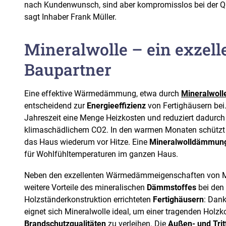
nach Kundenwunsch, sind aber kompromisslos bei der Qua
sagt Inhaber Frank Müller.
Mineralwolle – ein exzell
Baupartner
Eine effektive Wärmedämmung, etwa durch
Mineralwoll
entscheidend zur
Energieeffizienz
von Fertighäusern bei. 
Jahreszeit eine Menge Heizkosten und reduziert dadurc
klimaschädlichem CO2. In den warmen Monaten schütz
das Haus wiederum vor Hitze. Eine
Mineralwolldämmun
für Wohlfühltemperaturen im ganzen Haus.
Neben den exzellenten Wärmedämmeigenschaften von M
weitere Vorteile des mineralischen
Dämmstoffes
bei den t
Holzständerkonstruktion errichteten
Fertighäusern
: Dank
eignet sich Mineralwolle ideal, um einer tragenden Holz
Brandschutzqualitäten
zu verleihen. Die
Außen- und Tri