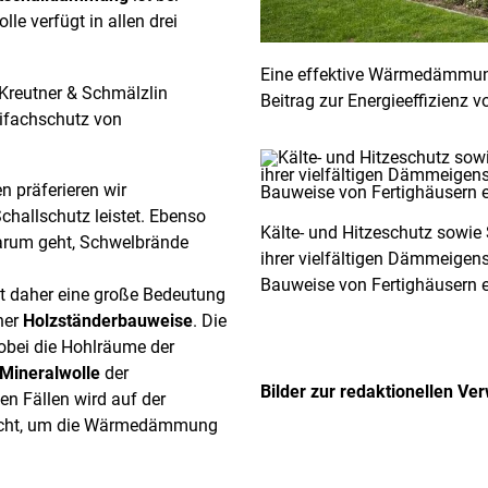
le verfügt in allen drei
Eine effektive Wärmedämmung,
 Kreutner & Schmälzlin
Beitrag zur Energieeffizienz
eifachschutz von
 präferieren wir
challschutz leistet. Ebenso
Kälte- und Hitzeschutz sowie 
darum geht, Schwelbrände
ihrer vielfältigen Dämmeigens
Bauweise von Fertighäusern 
 daher eine große Bedeutung
ner
Holzständerbauweise
. Die
wobei die Hohlräume der
Mineralwolle
der
Bilder zur redaktionellen V
n Fällen wird auf der
racht, um die Wärmedämmung