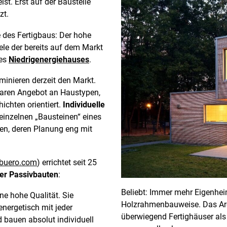
st. Erst auf der Baustelle
zt.
 des Fertigbaus: Der hohe
ele der bereits auf dem Markt
nes
Niedrigenergiehauses
.
inieren derzeit den Markt.
baren Angebot an Haustypen,
chten orientiert.
Individuelle
inzelnen „Bausteinen“ eines
ten, deren Planung eng mit
buero.com
) errichtet seit 25
der Passivbauten
:
Beliebt: Immer mehr Eigenhei
ne hohe Qualität. Sie
Holzrahmenbauweise. Das Arch
nergetisch mit jeder
überwiegend Fertighäuser als 
bauen absolut individuell