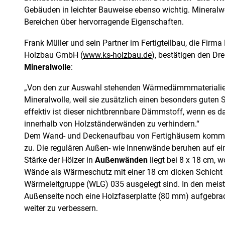
Gebäuden in leichter Bauweise ebenso wichtig. Mineralwol
Bereichen über hervorragende Eigenschaften.
Frank Müller und sein Partner im Fertigteilbau, die Firma
Holzbau GmbH (
www.ks-holzbau.de
), bestätigen den Dr
Mineralwolle
:
„Von den zur Auswahl stehenden Wärmedämmmaterialien
Mineralwolle, weil sie zusätzlich einen besonders guten S
effektiv ist dieser nichtbrennbare Dämmstoff, wenn es 
innerhalb von Holzständerwänden zu verhindern.“
Dem Wand- und Deckenaufbau von Fertighäusern kommt
zu. Die regulären Außen- wie Innenwände beruhen auf ei
Stärke der Hölzer in
Außenwänden
liegt bei 8 x 18 cm, 
Wände als Wärmeschutz mit einer 18 cm dicken Schicht
Wärmeleitgruppe (WLG) 035 ausgelegt sind. In den meiste
Außenseite noch eine Holzfaserplatte (80 mm) aufgeb
weiter zu verbessern.