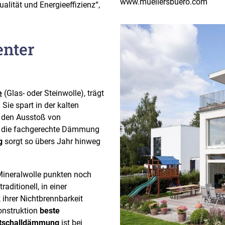
www.muellersbuero.com
lität und Energieeffizienz“,
enter
e
(Glas- oder Steinwolle), trägt
Sie spart in der kalten
h den Ausstoß von
t die fachgerechte Dämmung
g
sorgt so übers Jahr hinweg
ineralwolle punkten noch
raditionell, in einer
 ihrer Nichtbrennbarkeit
konstruktion
beste
ttschalldämmung
ist bei