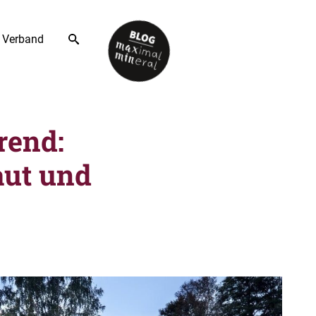
Verband
rend:
aut und