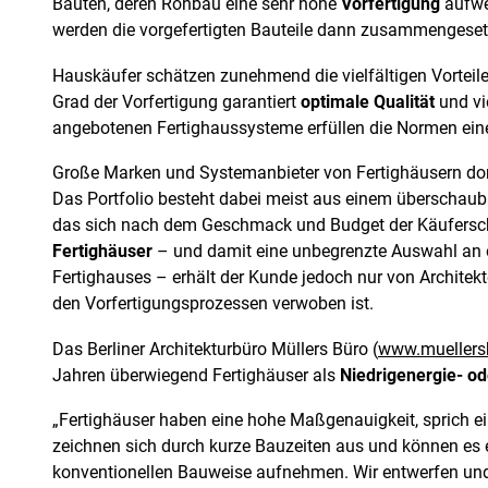
Bauten, deren Rohbau eine sehr hohe
Vorfertigung
aufwei
werden die vorgefertigten Bauteile dann zusammengeset
Hauskäufer schätzen zunehmend die vielfältigen Vorteile
Grad der Vorfertigung garantiert
optimale Qualität
und vi
angebotenen Fertighaussysteme erfüllen die Normen ei
Große Marken und Systemanbieter von Fertighäusern dom
Das Portfolio besteht dabei meist aus einem überschau
das sich nach dem Geschmack und Budget der Käuferschi
Fertighäuser
– und damit eine unbegrenzte Auswahl an e
Fertighauses – erhält der Kunde jedoch nur von Architek
den Vorfertigungsprozessen verwoben ist.
Das Berliner Architekturbüro Müllers Büro (
www.muellers
Jahren überwiegend Fertighäuser als
Niedrigenergie- o
„Fertighäuser haben eine hohe Maßgenauigkeit, sprich ei
zeichnen sich durch kurze Bauzeiten aus und können es e
konventionellen Bauweise aufnehmen. Wir entwerfen und 