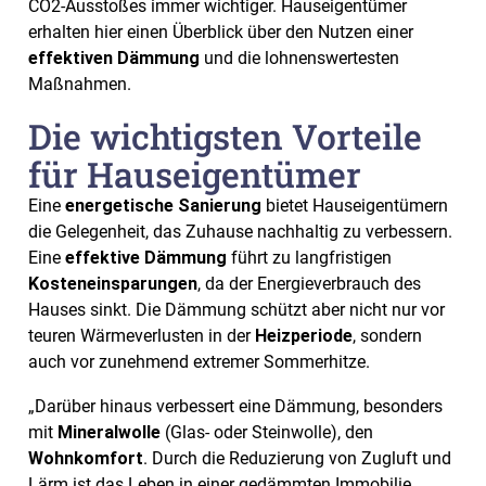
CO2-Ausstoßes immer wichtiger. Hauseigentümer
erhalten hier einen Überblick über den Nutzen einer
effektiven Dämmung
und die lohnenswertesten
Maßnahmen.
Die wichtigsten Vorteile
für Hauseigentümer
Eine
energetische Sanierung
bietet Hauseigentümern
die Gelegenheit, das Zuhause nachhaltig zu verbessern.
Eine
effektive Dämmung
führt zu langfristigen
Kosteneinsparungen
, da der Energieverbrauch des
Hauses sinkt. Die Dämmung schützt aber nicht nur vor
teuren Wärmeverlusten in der
Heizperiode
, sondern
auch vor zunehmend extremer Sommerhitze.
„Darüber hinaus verbessert eine Dämmung, besonders
mit
Mineralwolle
(Glas- oder Steinwolle), den
Wohnkomfort
. Durch die Reduzierung von Zugluft und
Lärm ist das Leben in einer gedämmten Immobilie