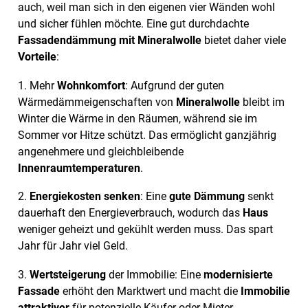
auch, weil man sich in den eigenen vier Wänden wohl
und sicher fühlen möchte. Eine gut durchdachte
Fassadendämmung mit Mineralwolle
bietet daher viele
Vorteile
:
1. Mehr
Wohnkomfort
: Aufgrund der guten
Wärmedämmeigenschaften von
Mineralwolle
bleibt im
Winter die Wärme in den Räumen, während sie im
Sommer vor Hitze schützt. Das ermöglicht ganzjährig
angenehmere und gleichbleibende
Innenraumtemperaturen
.
2.
Energiekosten senken
: Eine
gute Dämmung
senkt
dauerhaft den Energieverbrauch, wodurch das
Haus
weniger geheizt und gekühlt werden muss. Das spart
Jahr für Jahr viel Geld.
3.
Wertsteigerung
der Immobilie: Eine
modernisierte
Fassade
erhöht den Marktwert und macht die
Immobilie
attraktiver
für potenzielle Käufer oder Mieter.