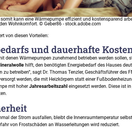
somit kann eine Wärmepumpe effizient und kostensparend arbei
den Wohnkomfort. © Geber86 - stock.adobe.com
t von diesen Vorteilen:
edarfs und dauerhafte Koste
, mit denen Wärmepumpen zunehmend betrieben werden sollen, st
neralwolle
hilft, den benötigten Energiebedarf des Hauses deut
n zu betreiben“, sagt Dr. Thomas Tenzler, Geschäftsführer des 
ersorgt werden, die mit Heizkörpern statt einer Fußbodenheizun
mpe mit hoher
Jahresarbeitszahl
eingesetzt werden. Diese ist i
ten.
erheit
nmal der Strom ausfallen, bleibt die Innenraumtemperatur selbs
fahr von Frostschäden an Wasserleitungen wird reduziert.