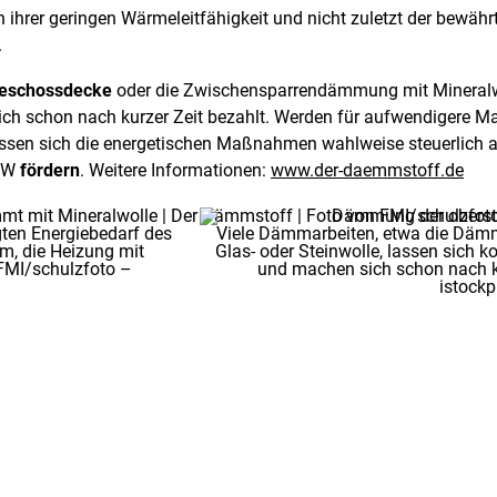
en ihrer geringen Wärmeleitfähigkeit und nicht zuletzt der bewähr
.
eschossdecke
oder die Zwischensparrendämmung mit Mineralwo
sich schon nach kurzer Zeit bezahlt. Werden für aufwendigere
assen sich die energetischen Maßnahmen wahlweise steuerlich ab
KfW
fördern
. Weitere Informationen:
www.der-daemmstoff.de
gten Energiebedarf des
Viele Dämmarbeiten, etwa die Däm
m, die Heizung mit
Glas- oder Steinwolle, lassen sich k
 FMI/schulzfoto –
und machen sich schon nach ku
istock